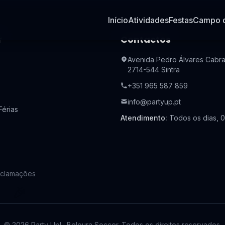
Início
Atividades
Festas
Campo d
r
Contactos
Avenida Pedro Álvares Cabra
2714-544 Sintra
+351 965 587 859
info@partyup.pt
érias
Atendimento
:
Todos os dias, 
eclamações
🎉
©
2026
Party Up!
·
Beloura Soccer.
Todos os direitos reservados.