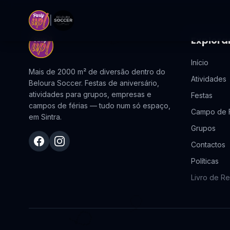
|
🎉
Explora
Início
Mais de 2000 m² de diversão dentro do
Atividades
Beloura Soccer. Festas de aniversário,
🎉
atividades para grupos, empresas e
Festas
campos de férias — tudo num só espaço,
Campo de F
em Sintra.
Grupos
Contactos
Facebook
Instagram
Políticas
Livro de R
🎈
🎈