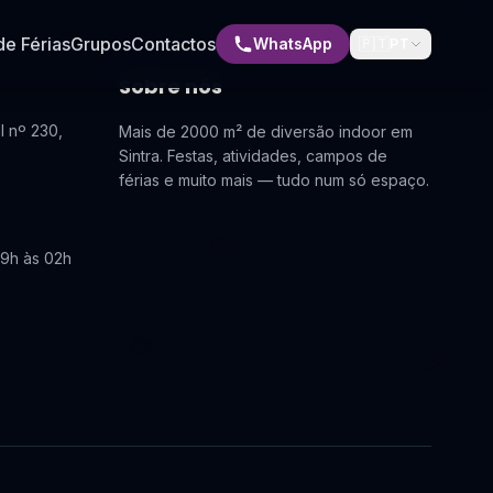
e Férias
Grupos
Contactos
WhatsApp
🇵🇹
PT
Sobre nós
l nº 230,
Mais de 2000 m² de diversão indoor em
Sintra. Festas, atividades, campos de
férias e muito mais — tudo num só espaço.
🎂
09h às 02h
🎂
🎉