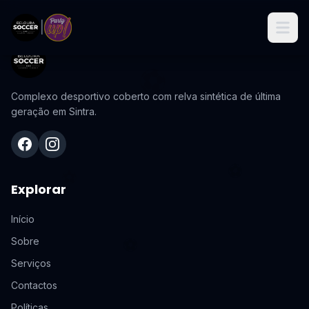
|
⚽️
Complexo desportivo coberto com relva sintética de última
geração em Sintra.
Facebook
Instagram
⚽️
⚽️
Explorar
Início
⚽️
Sobre
Serviços
Contactos
Políticas