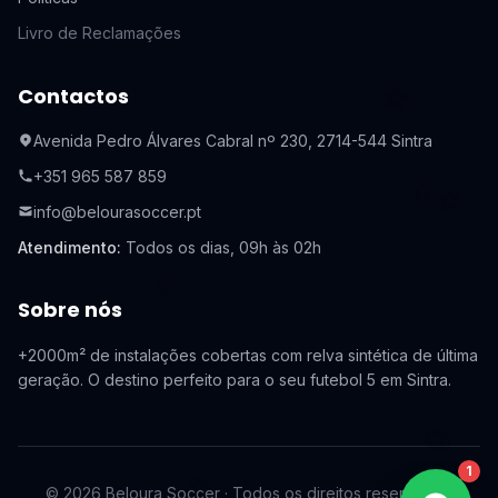
Livro de Reclamações
⚽️
Contactos
Avenida Pedro Álvares Cabral nº 230, 2714-544 Sintra
+351 965 587 859
⚽️
⚽️
info@belourasoccer.pt
Atendimento
:
Todos os dias, 09h às 02h
⚽️
Sobre nós
+2000m² de instalações cobertas com relva sintética de última
geração. O destino perfeito para o seu futebol 5 em Sintra.
⚽️
1
⚽️
©
2026
Beloura Soccer
·
Todos os direitos reservados.