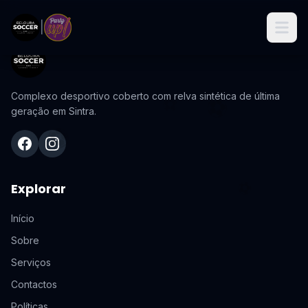
|
⚽️
Complexo desportivo coberto com relva sintética de última
⚽️
geração em Sintra.
⚽️
Facebook
Instagram
⚽️
Explorar
Início
Sobre
Serviços
Contactos
Políticas