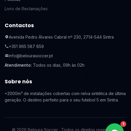
Livro de Reclamações
⚽️
Contactos
Avenida Pedro Álvares Cabral nº 230, 2714-544 Sintra
⚽
+351 965 587 859
⚽️
info@belourasoccer.pt
Atendimento
:
Todos os dias, 09h às 02h
⚽️
⚽️
Sobre nós
+2000m² de instalações cobertas com relva sintética de última
geração. O destino perfeito para o seu futebol 5 em Sintra.
1
©
2026
Beloura Soccer
·
Todos os direitos reservados.